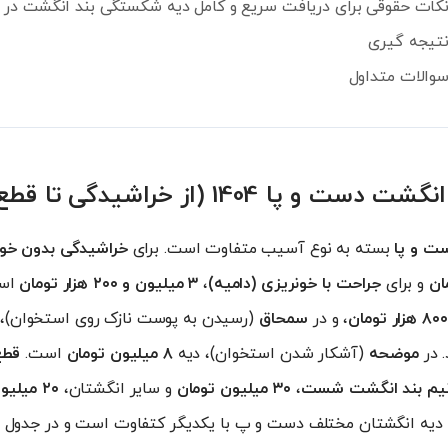
کات حقوقی برای دریافت سریع و کامل دیه شکستگی بند انگشت در ا
تیجه گیری
والات متداول
 1404 (از خراشیدگی تا قطع کامل)
ت و پا
بسته به نوع آسیب متفاوت است. برای
خراشیدگی بدون خون
و برای
جراحت با خونریزی (دامیه)
،
۳ میلیون و ۲۰۰ هزار تومان
است
، و در
سمحاق
(رسیدن به پوست نازک روی استخوان)،
 در
موضحه
(آشکار شدن استخوان)، دیه
۸ میلیون تومان
است.
قطع
یم بند انگشت شست
،
۳۰ میلیون تومان
و سایر انگشتان،
۲۰ میلیون تومان
دیه انگشتان مختلف دست و پ با یکدیگر کتفاوت است و در جدول زی