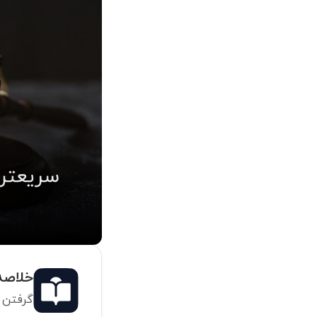
خلاصه مط
گرفتن ح