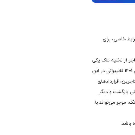
د در صورت وجود شرایط خاصی، برای
اجر از تخلیه ملک یکی
از دلایل رایج برای درخواست حکم تخلیه است، هرچند که در قانون جدید تخلیه مستاجر سال 1401 تغییراتی در این
ت از مستاجرین، قراردادهای
 1402 این وضعیت به حالت قبلی بازگشت و دیگر
ک، موجر می‌تواند با
 باشد.