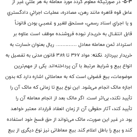
5-3-
در صورتيکه معلوم گردد مورد معامله به هر علتي غير از
عامل قوه قاهره مانند رهن، مصادره، عمليات اجرائي دادگستري
و يا اجراي اسناد رسمي، مستحق للغير و غصبـي بودن قانونـاً
قابل انتقــال به خريـدار نبوده فروشنـده موظف است علاوه بر
استرداد ثمن معامله معادل ………….. ريال بعنوان خسارت به
خريدار بپردازد .
نکته:
مواد ۳۶۷ تا ۳۸۹ قانون مدنی به تفصیل به
انواع بیع و شرایط مرتبط با آن پرداخته‌اند. یکی از مهم‌ترین
موضوعات، بیع فضولی است که به معاملاتی اشاره دارد که بدون
اجازه مالک انجام می‌شود. این نوع بیع تا زمانی که مالک آن را
تأیید نکند، بی‌اثر است. اگر مالک بعد از انجام معامله آن را
تأیید کند، آثار حقوقی آن از زمان انعقاد قرارداد معتبر خواهد
بود. در غیر این صورت، مالک می‌تواند از حق فسخ خود استفاده
کند و بیع را باطل اعلام کند. بیع معاطاتی نیز نوع دیگری از بیع