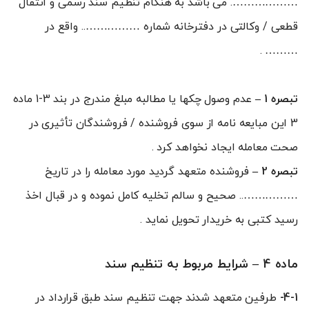
………………. می باشد به هنگام تنظیم سند رسمی و انتقال
قطعی / وکالتی در دفترخانه شماره …………….. واقع در
……… .
تبصره 1
–
عدم وصول چکها یا مطالبه مبلغ مندرج در بند 3-1 ماده
3 این مبایعه نامه از سوی فروشنده / فروشندگان تأثیری در
صحت معامله ایجاد نخواهد کرد .
تبصره 2
–
فروشنده متعهد گردید مورد معامله را در تاریخ
…………….. صحیح و سالم تخلیه کامل نموده و در قبال اخذ
رسید کتبی به خریدار تحویل نماید .
ماده 4 – شرايط مربوط به تنظيم سند
4-1-
طرفين متعهد شدند جهت تنظيم سند طبق قرارداد در