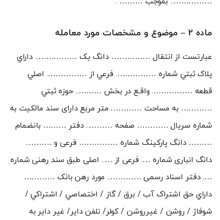
…………….. بموجب ……… .
ماده 2 – موضوع و مشخصات مورد معامله
عبارتست از انتقال …………… دانگ يک …………….. داراي
پلاک ثبتي شماره ……………. فرعي از ……………. اصلي
قطعه ……………. واقـع در بخش ……….. حوزه ثبتي
………… به مساحت ………… متر مربع دارای سند مالکیت به
شماره سریال ………… صفحه ……….. دفتر ……… بانضمام
……… دانگ پارکینگ شماره …………… فرعی و ………..
دانگ انباری شماره …. فرعی از ….. اصلی طبق سند رهنی شماره
…. دفتر اسناد رسمی ………….. مورد رهن بانک …………
داراي حق اشتراک آب / برق / گاز / اختصاصي / اشتراکي /
شوفاژ / روشن / غيرروشن / کولر/ تلفن داير/ غير داير به