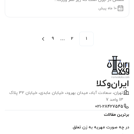
10 ماه پیش
…
9
2
1
ایران‌وکلا
تهران، سعادت آباد، ميدان بهرود، خیابان عابدی، خيابان 32 پلاک
13 واحد 7
021-28427545
برترین مقالات
در چه صورت مهریه به زن تعلق